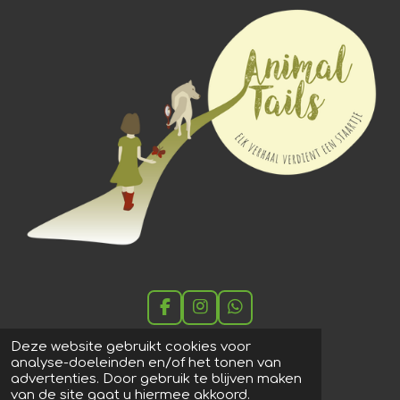
F
I
W
a
n
h
c
s
a
Deze website gebruikt cookies voor
e
t
t
analyse-doeleinden en/of het tonen van
Animal Tails
b
a
s
advertenties. Door gebruik te blijven maken
o
g
A
van de site gaat u hiermee akkoord.
Beekstraat 40, 9031 Drongen