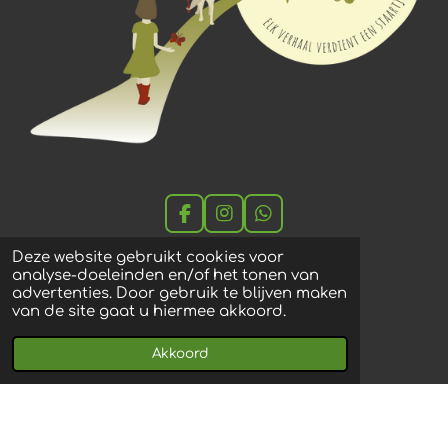
F
I
W
a
n
h
c
s
a
Deze website gebruikt cookies voor
e
t
t
analyse-doeleinden en/of het tonen van
Animal Tails
b
a
s
advertenties. Door gebruik te blijven maken
o
g
A
van de site gaat u hiermee akkoord.
Beekstraat 40, 9031 Drongen
o
r
p
k
a
p
+32 479 18 03 45
Akkoord
m
info@animaltails.be
© 2022 - 2026 Animal Tails