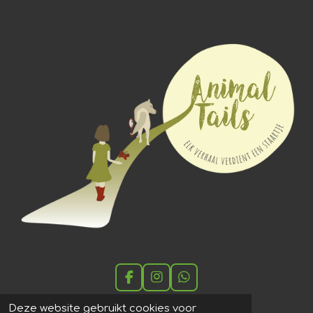
F
I
W
a
n
h
c
s
a
Deze website gebruikt cookies voor